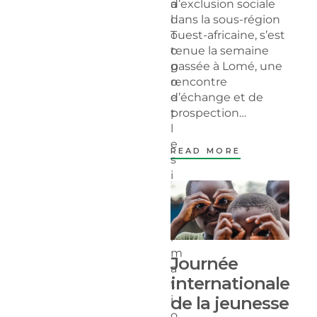
a
d’exclusion sociale
l
dans la sous-région
T
ouest-africaine, s’est
o
tenue la semaine
g
passée à Lomé, une
o
rencontre
e
d’échange et de
t
prospection…
l
e
READ MORE
s
i
n
f
o
r
m
Journée
a
internationale
t
i
de la jeunesse
o