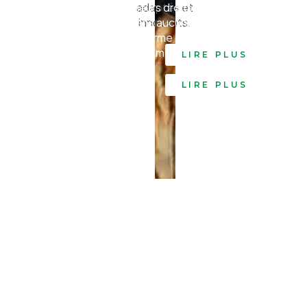
adaptés et
leurs droits
sans aucunes
innovants.
forme de
discrimitation.
LIRE PLUS
LIRE PLUS