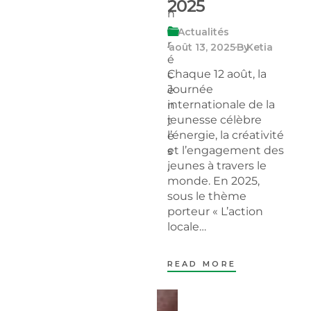
2025
n
s
Actualités
r
août 13, 2025
By
Ketia
é
Chaque 12 août, la
c
Journée
e
internationale de la
n
jeunesse célèbre
t
l’énergie, la créativité
e
et l’engagement des
s
jeunes à travers le
.
monde. En 2025,
sous le thème
porteur « L’action
locale…
READ MORE