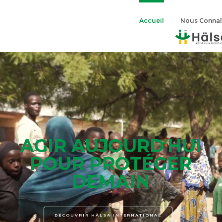
Accueil
Nous Connaî
AGIR AUJOURD'HUI
POUR PROTÉGER
DEMAIN
DÉCOUVRIR HÄLSA INTERNATIONAL