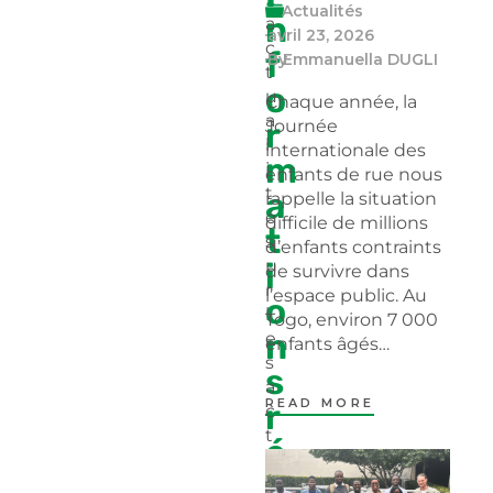
Actualités
n
a
avril 23, 2026
c
f
By
Emmanuella DUGLI
t
o
u
Chaque année, la
a
r
Journée
l
internationale des
m
i
enfants de rue nous
t
a
rappelle la situation
é
difficile de millions
t
s
d’enfants contraints
i
u
de survivre dans
r
l’espace public. Au
o
l
Togo, environ 7 000
n
e
enfants âgés…
s
s
a
READ MORE
r
c
t
é
i
c
o