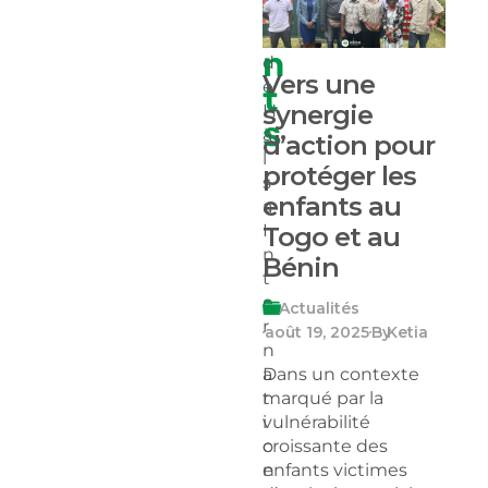
n
e
s
n
d
Vers une
e
t
synergie
H
s
ä
d’action pour
l
protéger les
s
enfants au
a
I
Togo et au
n
Bénin
t
e
Actualités
r
août 19, 2025
By
Ketia
n
a
Dans un contexte
t
marqué par la
i
vulnérabilité
o
croissante des
n
enfants victimes